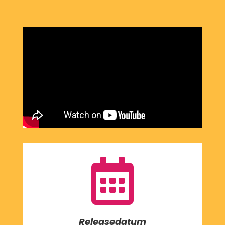

Releasedatum