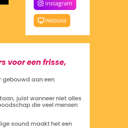
Instagram
Website
s voor een frisse,
er gebouwd aan een
taan, juist wanneer niet alles
 boodschap die veel mensen
alige sound maakt het een