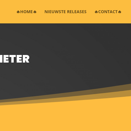
🔥HOME🔥
NIEUWSTE RELEASES
🔥CONTACT🔥
IETER